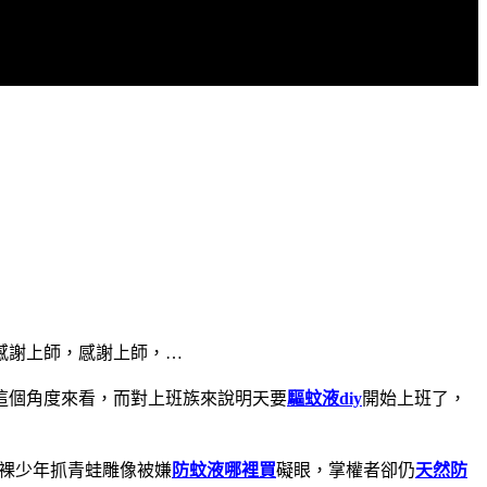
感謝上師，感謝上師，…
這個角度來看，而對上班族來說明天要
驅蚊液diy
開始上班了，
，裸少年抓青蛙雕像被嫌
防蚊液哪裡買
礙眼，掌權者卻仍
天然防