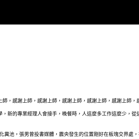
上師，感謝上師，感謝上師，感謝上師，感謝上師，感謝上師，
學，新的專業經理人會接手，晚餐時，人這麼多工作這麼少，從
清理化糞池，張男曾投書媒體，震央發生的位置剛好在板塊交界處