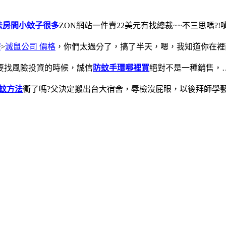
法
房間小蚊子很多
ZON網站一件賣22美元有找總裁~~不三思嗎?!嘖
麼
>
滅鼠公司 價格
，你們太過分了，搞了半天，嗯，我知道你在裡
要找風險投資的時候，誠信
防蚊手環哪裡買
絕對不是一種銷售，
蚊方法
衝了嗎?父決定搬出台大宿舍，辱檢沒屁眼，以後拜師學