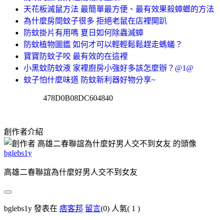
天花板滅鼠方法 最簡單最方便、最有效果殺蟑螂的方法
為什麼房間蚊子很多 拒絕老鼠在店裡開趴
防蚊掛片有用嗎 夏日如何除蟲滅蟑
防蚊植物圖鑑 如何才可以輕輕鬆鬆趕走螞蟻？
寶寶防蚊子咬 最有效的在這裡
小黑蚊防蚊液 家裡廚房小強好多該怎麼辦？@1@
蚊子怕什麼味道 防蚊新利器好物分享~
478D0B08DC604840
創作者介紹
bglebs1y
高雄二春聯誼為什麼好男人交不到女友
bglebs1y 發表在
痞客邦
留言
(0)
人氣(
1
)