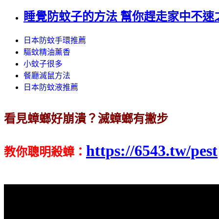
睡覺防蚊子的方法 幫你趕走家中不速
日本防蚊手環推薦
驅蚊精油薰香
小蚊子很多
餐廳滅鼠方法
日本防蚊液推薦
看見蟑螂好崩潰？滅蟑螂有撇步
https://6543.tw/pest
教你聰明殺蟑
：