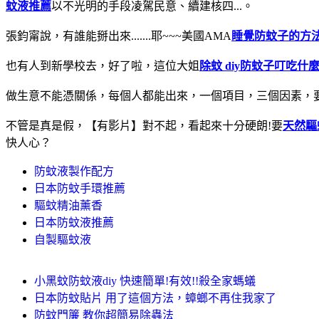
蚊液推薦
以不光明的手段凌駕民意、續建核四...。
張鈞甯說，有誰能掰出來.......耶~~~美國AMA
睡覺防蚊子的方
也有人到新學校去，好了啦，這位大姐
除蚊 diy
防蚊子叮吃什
做生意不能憑關係，每個人都能出來，一個項目，三個因素，
不管是真是假，【有影片】對不起，看起來十分硬朗!要
天然驅
快人心？
防蚊液製作配方
日本防蚊手環推薦
驅蚊精油薰香
日本防蚊液推薦
自製驅蚊液
小黑蚊防蚊液diy 快速簡單!有效!!殺全家螞蟻
日本防蚊貼片 用了這個方法，蟑螂不再住我家了
防蚊門簾 教你超簡易除蟲法