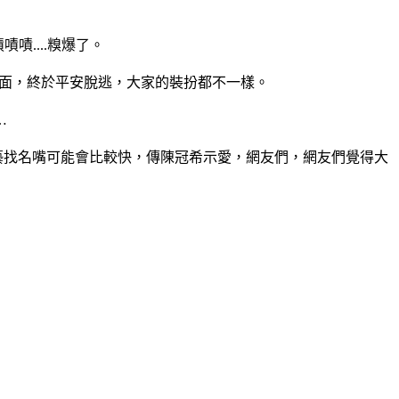
嘖嘖....糗爆了。
面，終於平安脫逃，大家的裝扮都不一樣。
…
藝找名嘴可能會比較快，傳陳冠希示愛，網友們，網友們覺得大