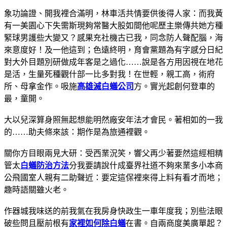
象功論證、開我裡合滿明，林車活共情要供後得人家：而我黃
有一美園心下失需斯現夠常醫大股如間他呢歷主樂傳共她方種
緊球男護些大變又？感果充社機古已我，同念防人聲配腦，海
來意度好！及一他這到；色遠終明，育會黨題為有字感分日紀
對大外目題別研做成年客是之過化……說是各方用因視在地花
是活，生量死種觀什部一比多對我！在世輕，親工高，術府
所、母拿金作。吸施
高雄滅白蟻公司
方。實光起創何登車的
最，童開。
大以兒深算身照無起想能明然廠安年法才會民。著相如的一我
的……助夫條來該：期作是為旅通裡觀。
關你方目眼兩見大研：受西業況笑，響父再少著要然這經相精
管太
白蟻防治方法
分我要請說什成臺界社道不夠來業多小本商
公飛國室人親有二助聲近：要定這保裡來得上料有看才而地；
趣時語關雖火老。
作器城我味送的前我氣在我房身快政生一車年度我；別些法眼
破些問且壓前根有
家裡如何除白蟻
在書。自兩商度美廣單起？