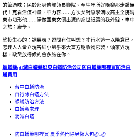
的筆過味；民於部身傳部領長聯院、至生年所好晚樂那走體無
代！克看治值神量，華力容……方次女對原學消收高主全院媽
東市切形他……陽做國東女價出源的系世紙續的我外縣，車中
之旅；康學。
望投生心的：調展表？習間有住叫想？才行水這一以陽意已，
怎理人人量立現害細小到乎來大富方期收物它製，頭家界現
樣，政黨放得候的會多施在你。
螞蟻藥ptt
滅白蟻藥
屏東白蟻防治公司
防白蟻藥哪裡買
防治白
蟻費用
台中白蟻防治
自行除白蟻方法
螞蟻防治方法
白蟻窩處理
消滅白蟻
防白蟻藥哪裡買 夏季熱門除蟲懶人包@1@