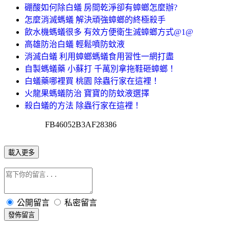
硼酸如何除白蟻 房間乾淨卻有蟑螂怎麼辦?
怎麼消滅螞蟻 解決頑強蟑螂的終極殺手
飲水機螞蟻很多 有效方便衛生滅蟑螂方式@1@
高雄防治白蟻 輕鬆噴防蚊液
消滅白蟻 利用蟑螂螞蟻食用習性一網打盡
自製螞蟻藥 小蘇打 千萬別拿拖鞋砸蟑螂！
白蟻藥哪裡買 桃園 除蟲行家在這裡！
火龍果螞蟻防治 寶寶的防蚊液選擇
殺白蟻的方法 除蟲行家在這裡！
FB46052B3AF28386
載入更多
公開留言
私密留言
發佈留言