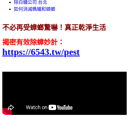
除白蟻公司 台北
如何消滅螞蟻和蟑螂
不必再受蟑螂驚嚇！真正乾淨生活
揭密有效除蟑妙計
：
https://6543.tw/pest