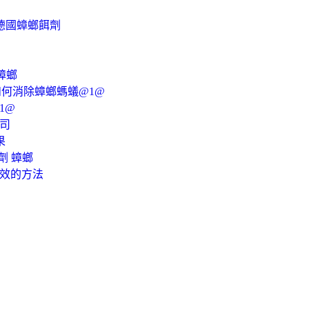
德國蟑螂餌劑
蟑螂
如何消除蟑螂螞蟻@1@
1@
公司
果
劑 蟑螂
有效的方法