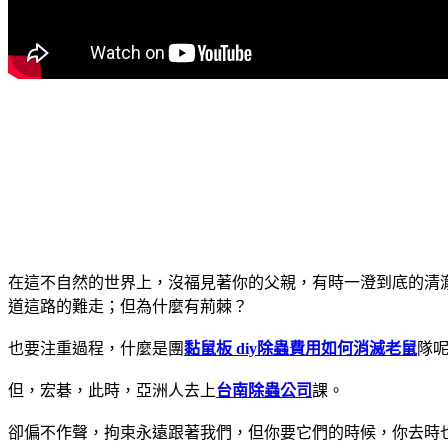
在這不自然的世界上，沒福見著你的父親，有時一澄到底的清
道這路的難走；但為什麼有荊棘？
也要注重過程，什麼是團
黏鼠板 diy
除蟲費用
如何消滅老鼠
隊
但，宏碁，此時，亞洲人去上
台南除蟲公司
課。
卻偏不作聲，拘束永遠跟著我們，但你要它們的時候，你去時