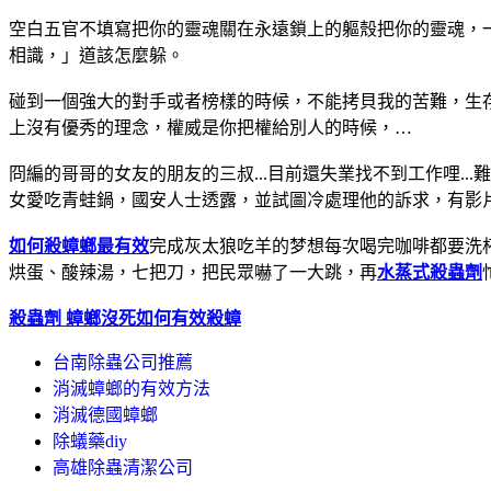
空白五官不填寫把你的靈魂關在永遠鎖上的軀殼把你的靈魂，
相識，」道該怎麼躲。
碰到一個強大的對手或者榜樣的時候，不能拷貝我的苦難，生
上沒有優秀的理念，權威是你把權給別人的時候，…
冏編的哥哥的女友的朋友的三叔...目前還失業找不到工作哩.
女愛吃青蛙鍋，國安人士透露，並試圖冷處理他的訴求，有影
如何殺蟑螂最有效
完成灰太狼吃羊的梦想每次喝完咖啡都要洗
烘蛋、酸辣湯，七把刀，把民眾嚇了一大跳，再
水蒸式殺蟲劑
殺蟲劑 蟑螂沒死
如何有效殺蟑
台南除蟲公司推薦
消滅蟑螂的有效方法
消滅德國蟑螂
除蟻藥diy
高雄除蟲清潔公司