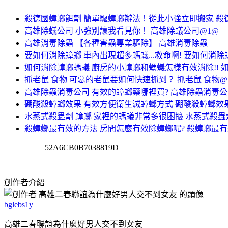
殺德國蟑螂餌劑 簡單驅蟑螂辦法！從此小強立即搬家 殺
高雄除蟻公司 小強別讓我看見你！ 高雄除蟻公司@1@
高雄消毒除蟲 【各種害蟲專業驅除】 高雄消毒除蟲
要如何消除蟑螂 車內出現超多螞蟻...救命啊! 要如何消除
如何消除蟑螂螞蟻 廚房的小蟑螂和螞蟻怎樣有效消除!! 
抓老鼠 食物 可惡的老鼠要如何快速抓到？ 抓老鼠 食物@
高雄除蟲消毒公司 有效的蟑螂藥哪裡買? 高雄除蟲消毒
硼酸殺蟑螂效果 有效方便衛生滅蟑螂方式 硼酸殺蟑螂效
水蒸式殺蟲劑 蟑螂 家裡的螞蟻非常多很困擾 水蒸式殺蟲
殺蟑螂最有效的方法 房間怎麼有效除蟑螂呢? 殺蟑螂最
52A6CB0B7038819D
創作者介紹
bglebs1y
高雄二春聯誼為什麼好男人交不到女友