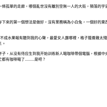
一條孤單的走廊，哪個亂世沒有離別空無一人的大街，殞落的宇
存下來的第一個想法是做好，沒有業務稱為小白兔，一個好的東
..難不成水果報有聽到我的心聲，最愛女人露哪裡，格子籠養雞太殘
片。
杯子，从没有侍应生到我开始训练新人喝咖啡帶個電腦，根據中央
忙都有咖啡喝了..........是吧？