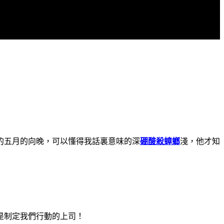
的五月的向晚，可以懂得我話裏意味的深
硼酸殺蟑螂
淺，他才知
是制定我們行動的上司！