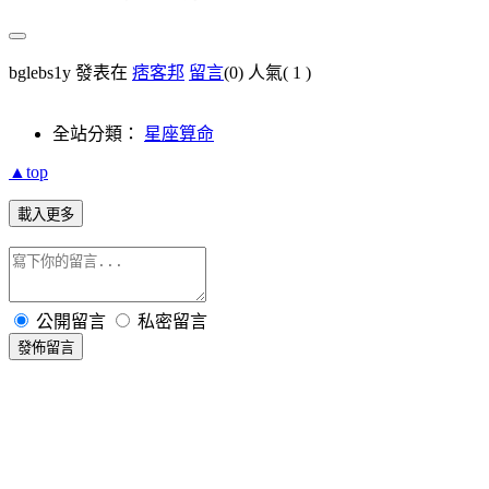
bglebs1y 發表在
痞客邦
留言
(0)
人氣(
1
)
全站分類：
星座算命
▲top
載入更多
公開留言
私密留言
發佈留言